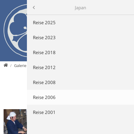
Direkt zur Hauptnavigation springen
Direkt zum Inhalt springen
Zur Unternavigation springen
Galerie
IAIDO
Japan
Galerie
Japan
Reise 2025
Reise 2023
Reise 2018
Home
Galerie
Japan
Reise 2006
Reise 2012
Reise 2008
2. Japanreise
im April 2006
Reise 2006
Reise 2001