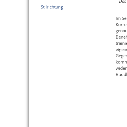
Das 
Stilrichtung
Im Se
Korre
genau
Beneh
train
eigen
Gegen
kommt
wider
Buddh