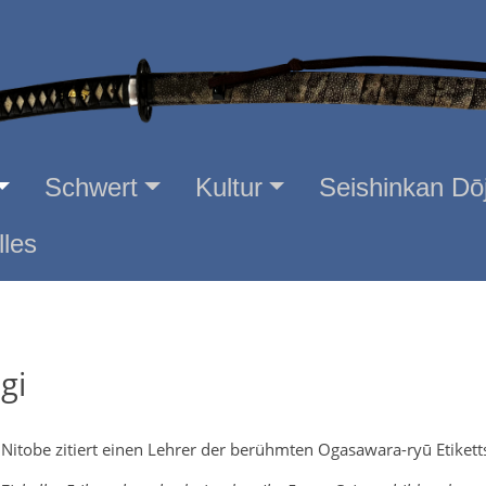
Iaidō
Training
Schwert
Kultur
Seishinkan Dō
lles
gi
 Nitobe zitiert einen Lehrer der berühmten Ogasawara-ryū Etikett