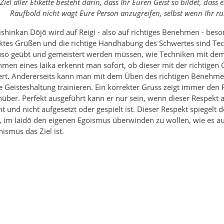
Ziel aller Etikette besteht darin, dass Ihr Euren Geist so bildet, dass
Raufbold nicht wagt Eure Person anzugreifen, selbst wenn Ihr ruh
ishinkan Dōjō wird auf Reigi - also auf richtiges Benehmen - beso
ktes Grüßen und die richtige Handhabung des Schwertes sind Tec
so geübt und gemeistert werden müssen, wie Techniken mit de
men eines Iaika erkennt man sofort, ob dieser mit der richtigen 
iert. Andererseits kann man mit dem Üben des richtigen Benehme
e Geisteshaltung trainieren. Ein korrekter Gruss zeigt immer den
über. Perfekt ausgeführt kann er nur sein, wenn dieser Respekt
 und nicht aufgesetzt oder gespielt ist. Dieser Respekt spiegelt 
, im Iaidō den eigenen Egoismus überwinden zu wollen, wie es a
ismus das Ziel ist.